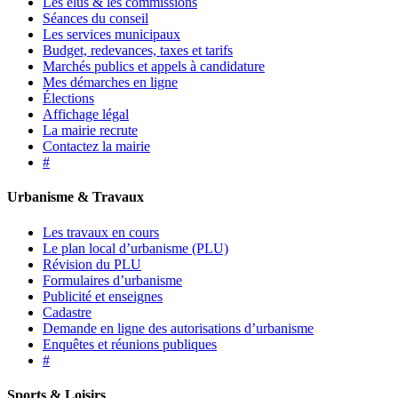
Les élus & les commissions
Séances du conseil
Les services municipaux
Budget, redevances, taxes et tarifs
Marchés publics et appels à candidature
Mes démarches en ligne
Élections
Affichage légal
La mairie recrute
Contactez la mairie
#
Urbanisme & Travaux
Les travaux en cours
Le plan local d’urbanisme (PLU)
Révision du PLU
Formulaires d’urbanisme
Publicité et enseignes
Cadastre
Demande en ligne des autorisations d’urbanisme
Enquêtes et réunions publiques
#
Sports & Loisirs