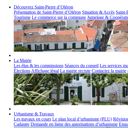
Découvrez Saint-Pierre d’Oléron
Présentation de Saint-Pierre d’Oléron
Situation & Accès
Saint-
Tourisme
Le commerce sur la commune
Jumelage & Coopérati
La Mairie
Les élus & les commissions
Séances du conseil
Les services m
Élections
Affichage légal
La mairie recrute
Contactez la mairie
Urbanisme & Travaux
Les travaux en cours
Le plan local d’urbanisme (PLU)
Révisio
Cadastre
Demande en ligne des autorisations d’urbanisme
Enqu