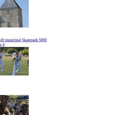
lf municipal
Skatepark SPØ
e
#