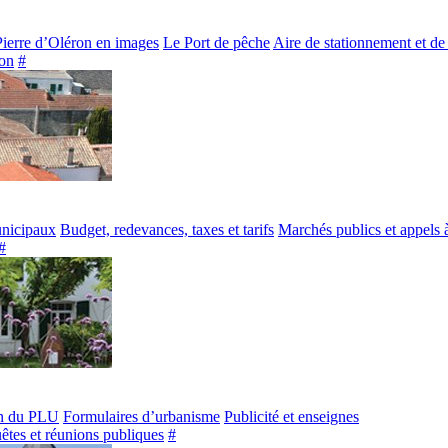
Pierre d’Oléron en images
Le Port de pêche
Aire de stationnement et de
on
#
unicipaux
Budget, redevances, taxes et tarifs
Marchés publics et appels 
#
n du PLU
Formulaires d’urbanisme
Publicité et enseignes
êtes et réunions publiques
#