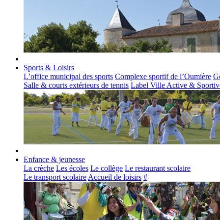
Sports & Loisirs
L’office municipal des sports
Complexe sportif de l’Oumière
Go
Salle & courts extérieurs de tennis
Label Ville Active & Sportiv
Enfance & jeunesse
La crèche
Les écoles
Le collège
Le restaurant scolaire
Le transport scolaire
Accueil de loisirs
#