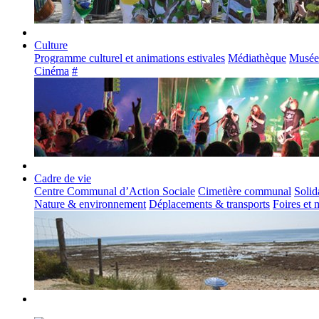
Culture
Programme culturel et animations estivales
Médiathèque
Musée
Cinéma
#
Cadre de vie
Centre Communal d’Action Sociale
Cimetière communal
Solid
Nature & environnement
Déplacements & transports
Foires et 