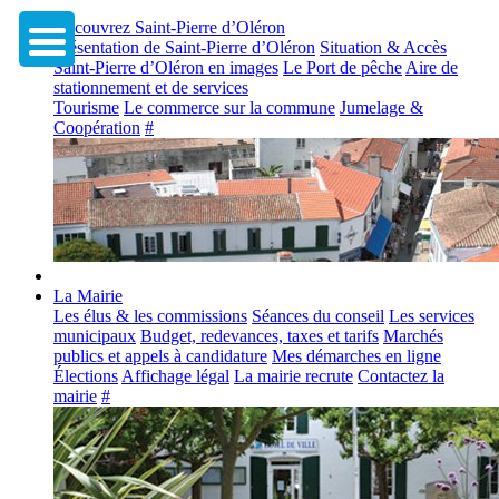
Découvrez Saint-Pierre d’Oléron
Présentation de Saint-Pierre d’Oléron
Situation & Accès
Saint-Pierre d’Oléron en images
Le Port de pêche
Aire de
stationnement et de services
Tourisme
Le commerce sur la commune
Jumelage &
Coopération
#
La Mairie
Les élus & les commissions
Séances du conseil
Les services
municipaux
Budget, redevances, taxes et tarifs
Marchés
publics et appels à candidature
Mes démarches en ligne
Élections
Affichage légal
La mairie recrute
Contactez la
mairie
#