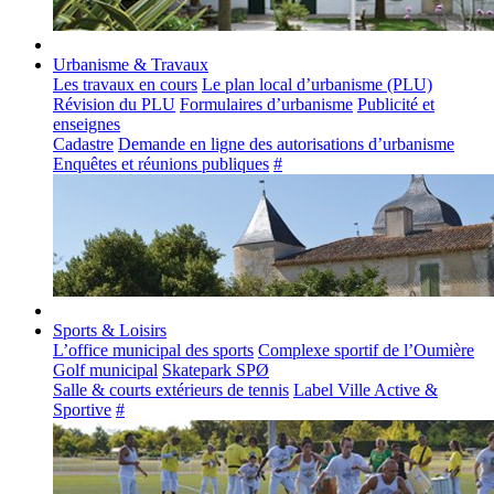
Urbanisme & Travaux
Les travaux en cours
Le plan local d’urbanisme (PLU)
Révision du PLU
Formulaires d’urbanisme
Publicité et
enseignes
Cadastre
Demande en ligne des autorisations d’urbanisme
Enquêtes et réunions publiques
#
Sports & Loisirs
L’office municipal des sports
Complexe sportif de l’Oumière
Golf municipal
Skatepark SPØ
Salle & courts extérieurs de tennis
Label Ville Active &
Sportive
#