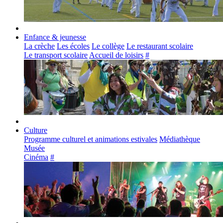
Enfance & jeunesse
La crèche
Les écoles
Le collège
Le restaurant scolaire
Le transport scolaire
Accueil de loisirs
#
Culture
Programme culturel et animations estivales
Médiathèque
Musée
Cinéma
#