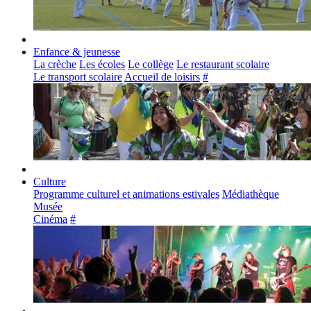
Enfance & jeunesse
La crèche
Les écoles
Le collège
Le restaurant scolaire
Le transport scolaire
Accueil de loisirs
#
Culture
Programme culturel et animations estivales
Médiathèque
Musée
Cinéma
#