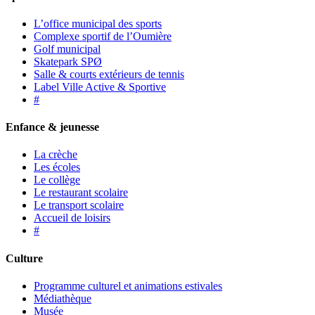
L’office municipal des sports
Complexe sportif de l’Oumière
Golf municipal
Skatepark SPØ
Salle & courts extérieurs de tennis
Label Ville Active & Sportive
#
Enfance & jeunesse
La crèche
Les écoles
Le collège
Le restaurant scolaire
Le transport scolaire
Accueil de loisirs
#
Culture
Programme culturel et animations estivales
Médiathèque
Musée