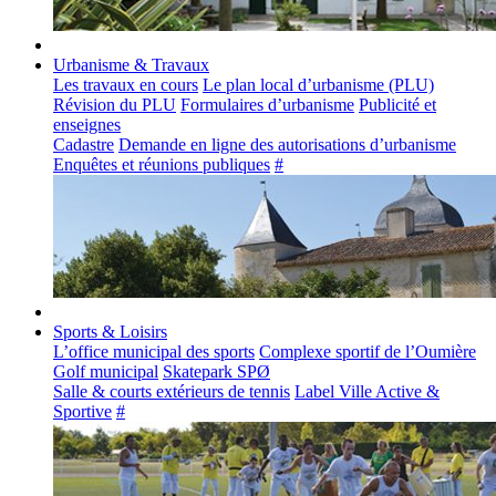
Urbanisme & Travaux
Les travaux en cours
Le plan local d’urbanisme (PLU)
Révision du PLU
Formulaires d’urbanisme
Publicité et
enseignes
Cadastre
Demande en ligne des autorisations d’urbanisme
Enquêtes et réunions publiques
#
Sports & Loisirs
L’office municipal des sports
Complexe sportif de l’Oumière
Golf municipal
Skatepark SPØ
Salle & courts extérieurs de tennis
Label Ville Active &
Sportive
#