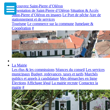
Découvrez Saint-Pierre d’Oléron
Présentation de Saint-Pierre d’Oléron
Situation & Accès
Saint-Pierre d’Oléron en images
Le Port de pêche
Aire de
stationnement et de services
Tourisme
Le commerce sur la commune
Jumelage &
Coopération
#
La Mairie
Les élus & les commissions
Séances du conseil
Les services
municipaux
Budget, redevances, taxes et tarifs
Marchés
publics et appels à candidature
Mes démarches en ligne
Élections
Affichage légal
La mairie recrute
Contactez la
mairie
#