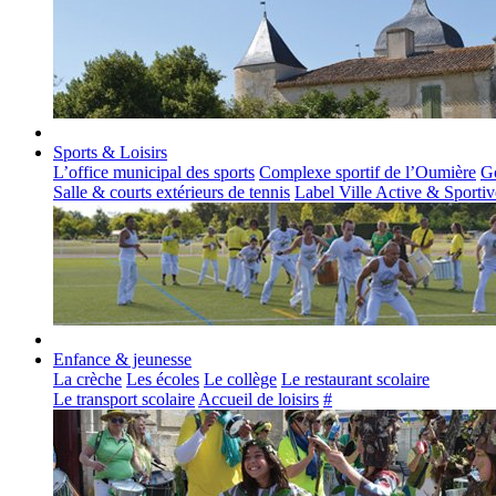
Sports & Loisirs
L’office municipal des sports
Complexe sportif de l’Oumière
Go
Salle & courts extérieurs de tennis
Label Ville Active & Sportiv
Enfance & jeunesse
La crèche
Les écoles
Le collège
Le restaurant scolaire
Le transport scolaire
Accueil de loisirs
#