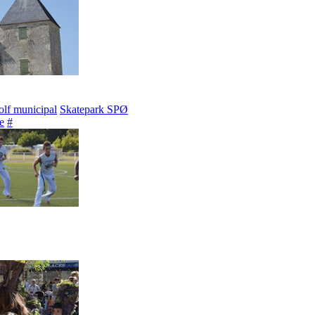
lf municipal
Skatepark SPØ
e
#