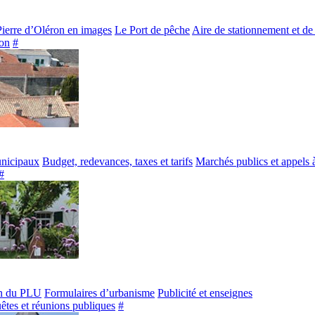
Pierre d’Oléron en images
Le Port de pêche
Aire de stationnement et de
on
#
unicipaux
Budget, redevances, taxes et tarifs
Marchés publics et appels 
#
n du PLU
Formulaires d’urbanisme
Publicité et enseignes
êtes et réunions publiques
#