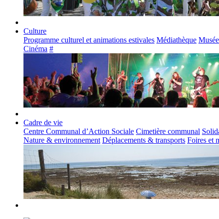
Culture
Programme culturel et animations estivales
Médiathèque
Musée
Cinéma
#
Cadre de vie
Centre Communal d’Action Sociale
Cimetière communal
Solid
Nature & environnement
Déplacements & transports
Foires et 