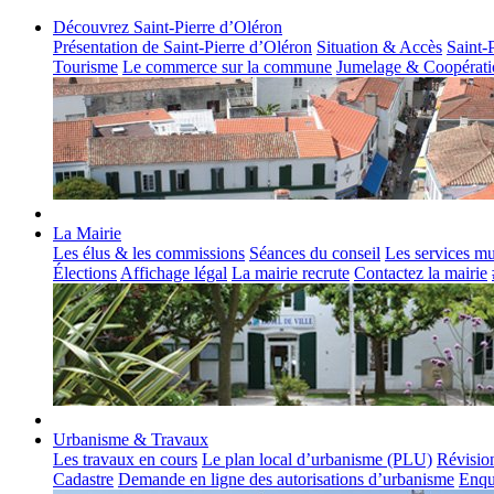
Découvrez Saint-Pierre d’Oléron
Présentation de Saint-Pierre d’Oléron
Situation & Accès
Saint-
Tourisme
Le commerce sur la commune
Jumelage & Coopérati
La Mairie
Les élus & les commissions
Séances du conseil
Les services m
Élections
Affichage légal
La mairie recrute
Contactez la mairie
Urbanisme & Travaux
Les travaux en cours
Le plan local d’urbanisme (PLU)
Révisio
Cadastre
Demande en ligne des autorisations d’urbanisme
Enqu