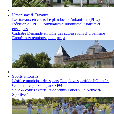
Urbanisme & Travaux
Les travaux en cours
Le plan local d’urbanisme (PLU)
Révision du PLU
Formulaires d’urbanisme
Publicité et
enseignes
Cadastre
Demande en ligne des autorisations d’urbanisme
Enquêtes et réunions publiques
#
Sports & Loisirs
L’office municipal des sports
Complexe sportif de l’Oumière
Golf municipal
Skatepark SPØ
Salle & courts extérieurs de tennis
Label Ville Active &
Sportive
#