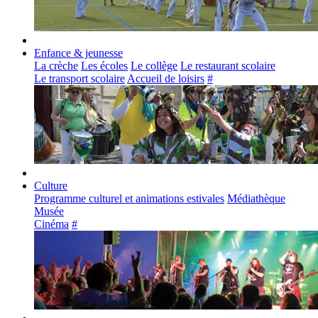
Enfance & jeunesse
La crèche
Les écoles
Le collège
Le restaurant scolaire
Le transport scolaire
Accueil de loisirs
#
Culture
Programme culturel et animations estivales
Médiathèque
Musée
Cinéma
#