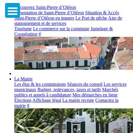
Découvrez Saint-Pierre d’Oléron
Présentation de Saint-Pierre d’Oléron
Situation & Accès
Saint-Pierre d’Oléron en images
Le Port de pêche
Aire de
stationnement et de services
Tourisme
Le commerce sur la commune
Jumelage &
Coopération
#
La Mairie
Les élus & les commissions
Séances du conseil
Les services
municipaux
Budget, redevances, taxes et tarifs
Marchés
publics et appels à candidature
Mes démarches en ligne
Élections
Affichage légal
La mairie recrute
Contactez la
mairie
#