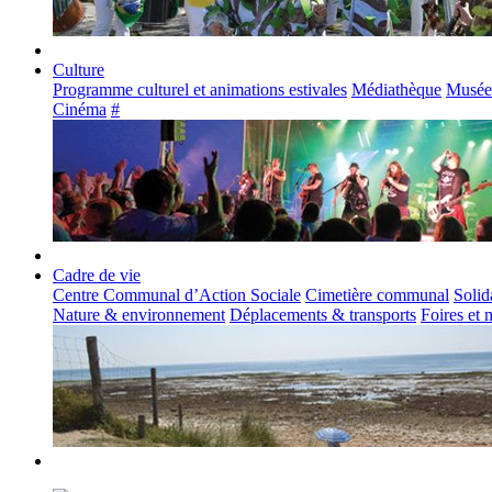
Culture
Programme culturel et animations estivales
Médiathèque
Musée
Cinéma
#
Cadre de vie
Centre Communal d’Action Sociale
Cimetière communal
Solid
Nature & environnement
Déplacements & transports
Foires et 