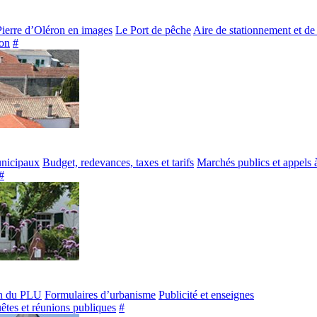
Pierre d’Oléron en images
Le Port de pêche
Aire de stationnement et de
on
#
unicipaux
Budget, redevances, taxes et tarifs
Marchés publics et appels 
#
n du PLU
Formulaires d’urbanisme
Publicité et enseignes
êtes et réunions publiques
#