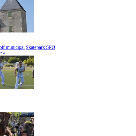
lf municipal
Skatepark SPØ
e
#