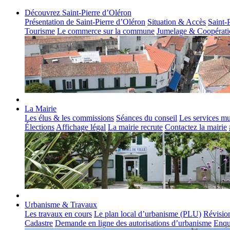
Découvrez Saint-Pierre d’Oléron
Présentation de Saint-Pierre d’Oléron
Situation & Accès
Saint-
Tourisme
Le commerce sur la commune
Jumelage & Coopérati
La Mairie
Les élus & les commissions
Séances du conseil
Les services m
Élections
Affichage légal
La mairie recrute
Contactez la mairie
Urbanisme & Travaux
Les travaux en cours
Le plan local d’urbanisme (PLU)
Révisio
Cadastre
Demande en ligne des autorisations d’urbanisme
Enqu