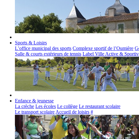
Sports & Loisirs
L’office municipal des sports
Complexe sportif de l’Oumière
Go
Salle & courts extérieurs de tennis
Label Ville Active & Sportiv
Enfance & jeunesse
La crèche
Les écoles
Le collège
Le restaurant scolaire
Le transport scolaire
Accueil de loisirs
#