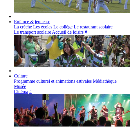
Enfance & jeunesse
La crèche
Les écoles
Le collège
Le restaurant scolaire
Le transport scolaire
Accueil de loisirs
#
Culture
Programme culturel et animations estivales
Médiathèque
Musée
Cinéma
#