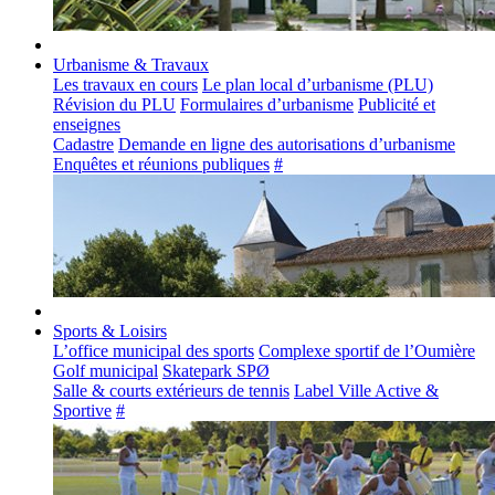
Urbanisme & Travaux
Les travaux en cours
Le plan local d’urbanisme (PLU)
Révision du PLU
Formulaires d’urbanisme
Publicité et
enseignes
Cadastre
Demande en ligne des autorisations d’urbanisme
Enquêtes et réunions publiques
#
Sports & Loisirs
L’office municipal des sports
Complexe sportif de l’Oumière
Golf municipal
Skatepark SPØ
Salle & courts extérieurs de tennis
Label Ville Active &
Sportive
#