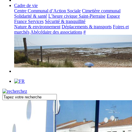
Cadre de vie
Centre Communal d’Action Sociale
Cimetière communal
Solidarité & santé
L’heure civique Saint-Pierraise
Espace
France Services
Sécurité & tranquillité
Nature & environnement
Déplacements & transports
Foires et
marchés
Abécédaire des associations
#