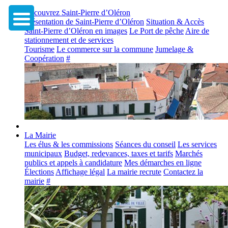
Découvrez Saint-Pierre d’Oléron
Présentation de Saint-Pierre d’Oléron
Situation & Accès
Saint-Pierre d’Oléron en images
Le Port de pêche
Aire de
stationnement et de services
Tourisme
Le commerce sur la commune
Jumelage &
Coopération
#
La Mairie
Les élus & les commissions
Séances du conseil
Les services
municipaux
Budget, redevances, taxes et tarifs
Marchés
publics et appels à candidature
Mes démarches en ligne
Élections
Affichage légal
La mairie recrute
Contactez la
mairie
#