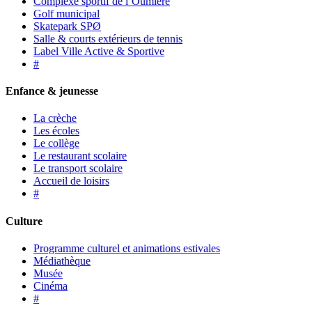
Complexe sportif de l’Oumière
Golf municipal
Skatepark SPØ
Salle & courts extérieurs de tennis
Label Ville Active & Sportive
#
Enfance & jeunesse
La crèche
Les écoles
Le collège
Le restaurant scolaire
Le transport scolaire
Accueil de loisirs
#
Culture
Programme culturel et animations estivales
Médiathèque
Musée
Cinéma
#