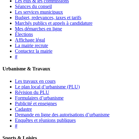
Les élus & les commissions
Séances du conseil
Les services municipaux
Budget, redevances, taxes et tarifs
Marchés publics et appels à candidature
Mes démarches en ligne
Élections
Affichage légal
La mairie recrute
Contactez la mairie
#
Urbanisme & Travaux
Les travaux en cours
Le plan local d’urbanisme (PLU)
Révision du PLU
Formulaires d’urbanisme
Publicité et enseignes
Cadastre
Demande en ligne des autorisations d’urbanisme
Enquêtes et réunions publiques
#
Sports & Loisirs