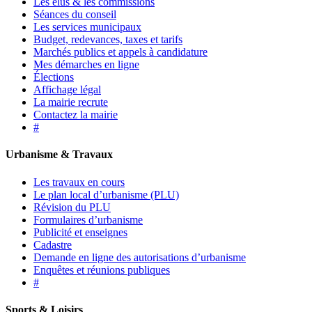
Les élus & les commissions
Séances du conseil
Les services municipaux
Budget, redevances, taxes et tarifs
Marchés publics et appels à candidature
Mes démarches en ligne
Élections
Affichage légal
La mairie recrute
Contactez la mairie
#
Urbanisme & Travaux
Les travaux en cours
Le plan local d’urbanisme (PLU)
Révision du PLU
Formulaires d’urbanisme
Publicité et enseignes
Cadastre
Demande en ligne des autorisations d’urbanisme
Enquêtes et réunions publiques
#
Sports & Loisirs