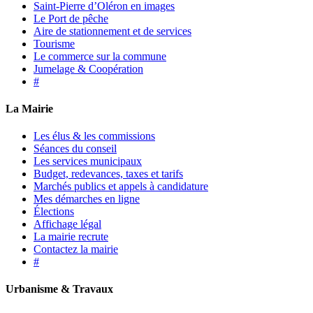
Saint-Pierre d’Oléron en images
Le Port de pêche
Aire de stationnement et de services
Tourisme
Le commerce sur la commune
Jumelage & Coopération
#
La Mairie
Les élus & les commissions
Séances du conseil
Les services municipaux
Budget, redevances, taxes et tarifs
Marchés publics et appels à candidature
Mes démarches en ligne
Élections
Affichage légal
La mairie recrute
Contactez la mairie
#
Urbanisme & Travaux