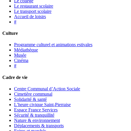
Le collège
Le restaurant scolaire
Le transport scolaire
Accueil de loisirs
#
Culture
Programme culturel et animations estivales
Médiathèque
Musée
Cinéma
#
Cadre de vie
Centre Communal d’Action Sociale
Cimetière communal
Solidarité & santé
L’heure civique Saint-Pierraise
Espace France Services
Sécurité & tranquillité
Nature & environnement
Déplacements & transports
Foires et marchés