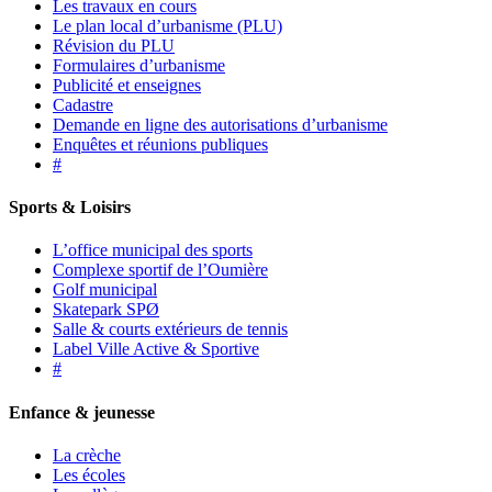
Les travaux en cours
Le plan local d’urbanisme (PLU)
Révision du PLU
Formulaires d’urbanisme
Publicité et enseignes
Cadastre
Demande en ligne des autorisations d’urbanisme
Enquêtes et réunions publiques
#
Sports & Loisirs
L’office municipal des sports
Complexe sportif de l’Oumière
Golf municipal
Skatepark SPØ
Salle & courts extérieurs de tennis
Label Ville Active & Sportive
#
Enfance & jeunesse
La crèche
Les écoles