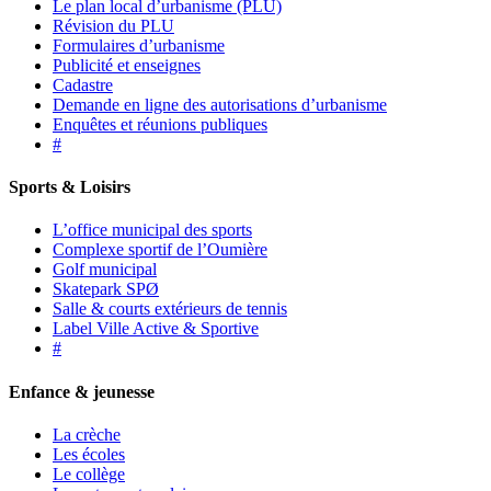
Le plan local d’urbanisme (PLU)
Révision du PLU
Formulaires d’urbanisme
Publicité et enseignes
Cadastre
Demande en ligne des autorisations d’urbanisme
Enquêtes et réunions publiques
#
Sports & Loisirs
L’office municipal des sports
Complexe sportif de l’Oumière
Golf municipal
Skatepark SPØ
Salle & courts extérieurs de tennis
Label Ville Active & Sportive
#
Enfance & jeunesse
La crèche
Les écoles
Le collège