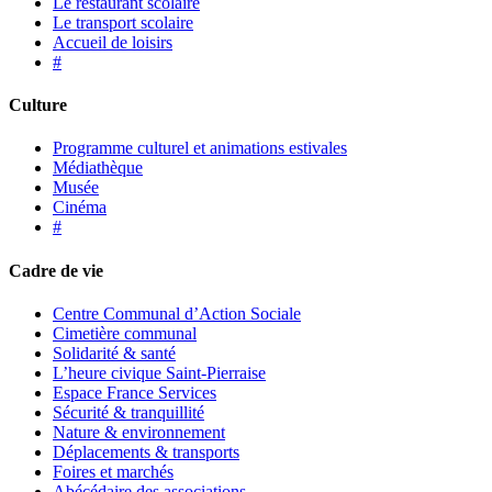
Le restaurant scolaire
Le transport scolaire
Accueil de loisirs
#
Culture
Programme culturel et animations estivales
Médiathèque
Musée
Cinéma
#
Cadre de vie
Centre Communal d’Action Sociale
Cimetière communal
Solidarité & santé
L’heure civique Saint-Pierraise
Espace France Services
Sécurité & tranquillité
Nature & environnement
Déplacements & transports
Foires et marchés
Abécédaire des associations