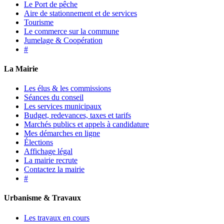
Le Port de pêche
Aire de stationnement et de services
Tourisme
Le commerce sur la commune
Jumelage & Coopération
#
La Mairie
Les élus & les commissions
Séances du conseil
Les services municipaux
Budget, redevances, taxes et tarifs
Marchés publics et appels à candidature
Mes démarches en ligne
Élections
Affichage légal
La mairie recrute
Contactez la mairie
#
Urbanisme & Travaux
Les travaux en cours