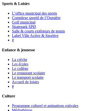
Sports & Loisirs
L’office municipal des sports
Complexe sportif de l’Oumière
Golf municipal
Skatepark SPØ
Salle & courts extérieurs de tennis
Label Ville Active & Sportive
#
Enfance & jeunesse
La crèche
Les écoles
Le collège
Le restaurant scolaire
Le transport scolaire
Accueil de loisirs
#
Culture
Programme culturel et animations estivales
Médiathèque