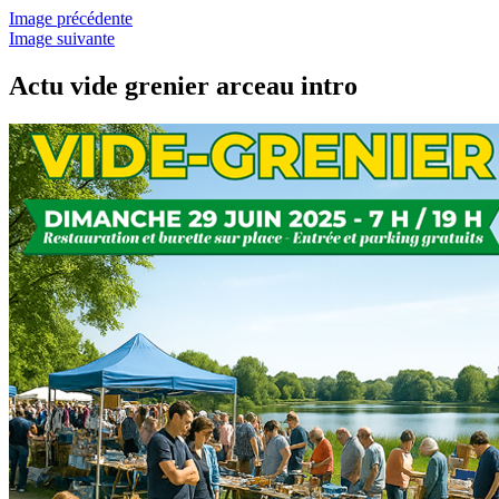
Image précédente
Image suivante
Actu vide grenier arceau intro