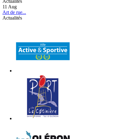
Actualités
11
Aug
Art de rue...
Actualités