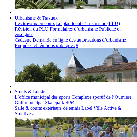
Urbanisme & Travaux
Les travaux en cours
Le plan local d’urbanisme (PLU)
Révision du PLU
Formulaires d’urbanisme
Publicité et
enseignes
Cadastre
Demande en ligne des autorisations d’urbanisme
Enquêtes et réunions publiques
#
Sports & Loisirs
L’office municipal des sports
Complexe sportif de l’Oumière
Golf municipal
Skatepark SPØ
Salle & courts extérieurs de tennis
Label Ville Active &
Sportive
#