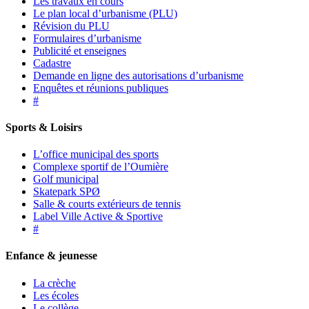
Les travaux en cours
Le plan local d’urbanisme (PLU)
Révision du PLU
Formulaires d’urbanisme
Publicité et enseignes
Cadastre
Demande en ligne des autorisations d’urbanisme
Enquêtes et réunions publiques
#
Sports & Loisirs
L’office municipal des sports
Complexe sportif de l’Oumière
Golf municipal
Skatepark SPØ
Salle & courts extérieurs de tennis
Label Ville Active & Sportive
#
Enfance & jeunesse
La crèche
Les écoles
Le collège