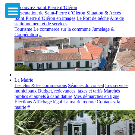
Découvrez Saint-Pierre d’Oléron
Présentation de Saint-Pierre d’Oléron
Situation & Accès
Saint-Pierre d’Oléron en images
Le Port de pêche
Aire de
stationnement et de services
Tourisme
Le commerce sur la commune
Jumelage &
Coopération
#
La Mairie
Les élus & les commissions
Séances du conseil
Les services
municipaux
Budget, redevances, taxes et tarifs
Marchés
publics et appels à candidature
Mes démarches en ligne
Élections
Affichage légal
La mairie recrute
Contactez la
mairie
#