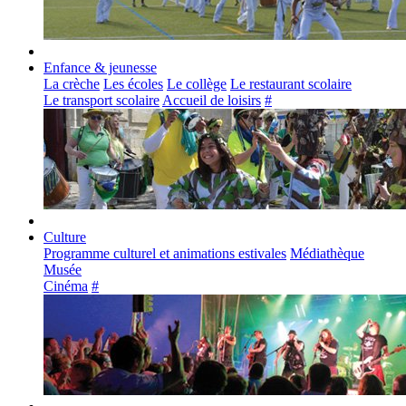
Enfance & jeunesse
La crèche
Les écoles
Le collège
Le restaurant scolaire
Le transport scolaire
Accueil de loisirs
#
Culture
Programme culturel et animations estivales
Médiathèque
Musée
Cinéma
#