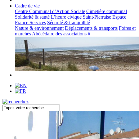
Cadre de vie
Centre Communal d’Action Sociale
Cimetière communal
Solidarité & santé
L’heure civique Saint-Pierraise
Espace
France Services
Sécurité & tranquillité
Nature & environnement
Déplacements & transports
Foires et
marchés
Abécédaire des associations
#