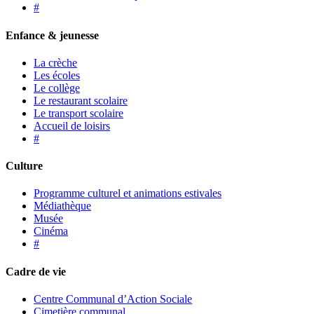
#
Enfance & jeunesse
La crèche
Les écoles
Le collège
Le restaurant scolaire
Le transport scolaire
Accueil de loisirs
#
Culture
Programme culturel et animations estivales
Médiathèque
Musée
Cinéma
#
Cadre de vie
Centre Communal d’Action Sociale
Cimetière communal