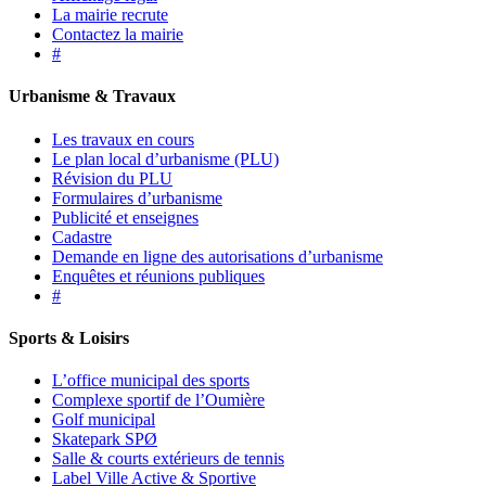
La mairie recrute
Contactez la mairie
#
Urbanisme & Travaux
Les travaux en cours
Le plan local d’urbanisme (PLU)
Révision du PLU
Formulaires d’urbanisme
Publicité et enseignes
Cadastre
Demande en ligne des autorisations d’urbanisme
Enquêtes et réunions publiques
#
Sports & Loisirs
L’office municipal des sports
Complexe sportif de l’Oumière
Golf municipal
Skatepark SPØ
Salle & courts extérieurs de tennis
Label Ville Active & Sportive