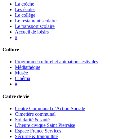
La crèche
Les écoles
Le collège
Le restaurant scolaire
Le transport scolaire
Accueil de loisirs
#
Culture
Programme culturel et animations estivales
Médiathèque
Musée
Cinéma
#
Cadre de vie
Centre Communal d’Action Sociale
Cimetière communal
Solidarité & santé
L’heure civique Saint-Pierraise
Espace France Services
Sécurité & tranquillité