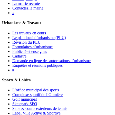
La mairie recrute
Contactez la mairie
#
Urbanisme & Travaux
Les travaux en cours
Le plan local d’urbanisme (PLU)
Révision du PLU
Formulaires d’urbanisme
Publicité et enseignes
Cadastre
Demande en ligne des autorisations d’urbanisme
Enquêtes et réunions publiques
#
Sports & Loisirs
L’office municipal des sports
Complexe sportif de l’Oumière
Golf municipal
Skatepark SPØ
Salle & courts extérieurs de tennis
Label Ville Active & Sportive