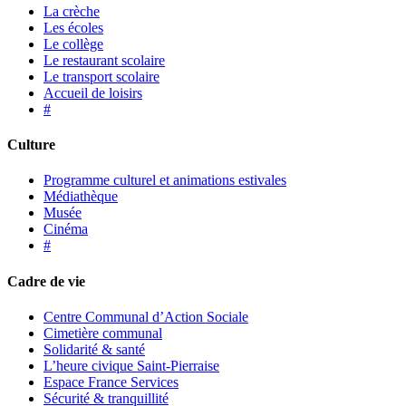
La crèche
Les écoles
Le collège
Le restaurant scolaire
Le transport scolaire
Accueil de loisirs
#
Culture
Programme culturel et animations estivales
Médiathèque
Musée
Cinéma
#
Cadre de vie
Centre Communal d’Action Sociale
Cimetière communal
Solidarité & santé
L’heure civique Saint-Pierraise
Espace France Services
Sécurité & tranquillité