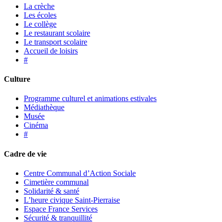
La crèche
Les écoles
Le collège
Le restaurant scolaire
Le transport scolaire
Accueil de loisirs
#
Culture
Programme culturel et animations estivales
Médiathèque
Musée
Cinéma
#
Cadre de vie
Centre Communal d’Action Sociale
Cimetière communal
Solidarité & santé
L’heure civique Saint-Pierraise
Espace France Services
Sécurité & tranquillité