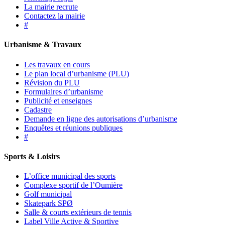
La mairie recrute
Contactez la mairie
#
Urbanisme & Travaux
Les travaux en cours
Le plan local d’urbanisme (PLU)
Révision du PLU
Formulaires d’urbanisme
Publicité et enseignes
Cadastre
Demande en ligne des autorisations d’urbanisme
Enquêtes et réunions publiques
#
Sports & Loisirs
L’office municipal des sports
Complexe sportif de l’Oumière
Golf municipal
Skatepark SPØ
Salle & courts extérieurs de tennis
Label Ville Active & Sportive