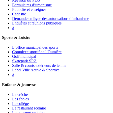
Révision du PLU
Formulaires d’urbanisme
Publicité et enseignes
Cadastre
Demande en ligne des autorisations d’urbanisme
Enquêtes et réunions publiques
#
Sports & Loisirs
L’office municipal des sports
Complexe sportif de l’Oumière
Golf municipal
Skatepark SPØ
Salle & courts extérieurs de tennis
Label Ville Active & Sportive
#
Enfance & jeunesse
La crèche
Les écoles
Le collège
Le restaurant scolaire
Le transport scolaire