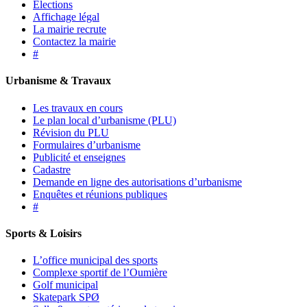
Élections
Affichage légal
La mairie recrute
Contactez la mairie
#
Urbanisme & Travaux
Les travaux en cours
Le plan local d’urbanisme (PLU)
Révision du PLU
Formulaires d’urbanisme
Publicité et enseignes
Cadastre
Demande en ligne des autorisations d’urbanisme
Enquêtes et réunions publiques
#
Sports & Loisirs
L’office municipal des sports
Complexe sportif de l’Oumière
Golf municipal
Skatepark SPØ