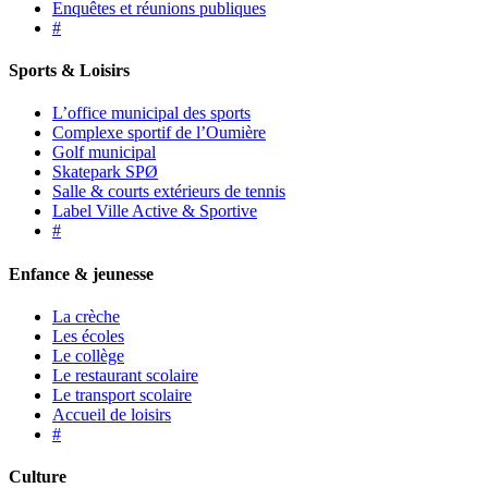
Enquêtes et réunions publiques
#
Sports & Loisirs
L’office municipal des sports
Complexe sportif de l’Oumière
Golf municipal
Skatepark SPØ
Salle & courts extérieurs de tennis
Label Ville Active & Sportive
#
Enfance & jeunesse
La crèche
Les écoles
Le collège
Le restaurant scolaire
Le transport scolaire
Accueil de loisirs
#
Culture