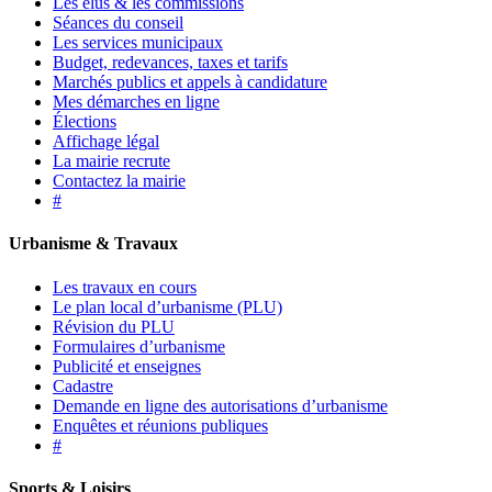
Les élus & les commissions
Séances du conseil
Les services municipaux
Budget, redevances, taxes et tarifs
Marchés publics et appels à candidature
Mes démarches en ligne
Élections
Affichage légal
La mairie recrute
Contactez la mairie
#
Urbanisme & Travaux
Les travaux en cours
Le plan local d’urbanisme (PLU)
Révision du PLU
Formulaires d’urbanisme
Publicité et enseignes
Cadastre
Demande en ligne des autorisations d’urbanisme
Enquêtes et réunions publiques
#
Sports & Loisirs