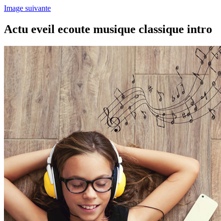
Image suivante
Actu eveil ecoute musique classique intro