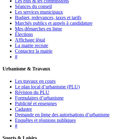
Les élus & les commissions
Séances du conseil
Les services municipaux
Budget, redevances, taxes et tarifs
Marchés publics et appels à candidature
Mes démarches en ligne
Élections
Affichage légal
La mairie recrute
Contactez la mairie
#
Urbanisme & Travaux
Les travaux en cours
Le plan local d’urbanisme (PLU)
Révision du PLU
Formulaires d’urbanisme
Publicité et enseignes
Cadastre
Demande en ligne des autorisations d’urbanisme
Enquêtes et réunions publiques
#
Sports & Loisirs