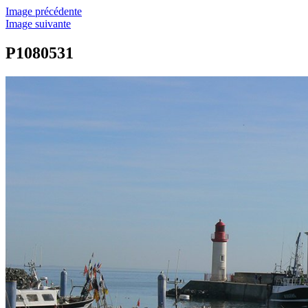
Image précédente
Image suivante
P1080531