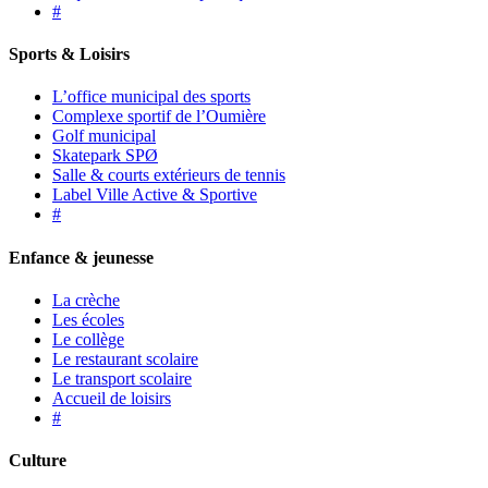
#
Sports & Loisirs
L’office municipal des sports
Complexe sportif de l’Oumière
Golf municipal
Skatepark SPØ
Salle & courts extérieurs de tennis
Label Ville Active & Sportive
#
Enfance & jeunesse
La crèche
Les écoles
Le collège
Le restaurant scolaire
Le transport scolaire
Accueil de loisirs
#
Culture