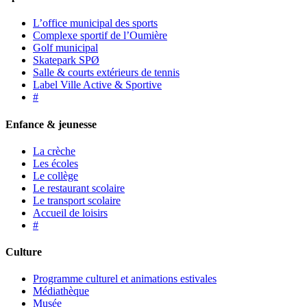
L’office municipal des sports
Complexe sportif de l’Oumière
Golf municipal
Skatepark SPØ
Salle & courts extérieurs de tennis
Label Ville Active & Sportive
#
Enfance & jeunesse
La crèche
Les écoles
Le collège
Le restaurant scolaire
Le transport scolaire
Accueil de loisirs
#
Culture
Programme culturel et animations estivales
Médiathèque
Musée