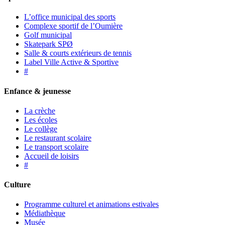
L’office municipal des sports
Complexe sportif de l’Oumière
Golf municipal
Skatepark SPØ
Salle & courts extérieurs de tennis
Label Ville Active & Sportive
#
Enfance & jeunesse
La crèche
Les écoles
Le collège
Le restaurant scolaire
Le transport scolaire
Accueil de loisirs
#
Culture
Programme culturel et animations estivales
Médiathèque
Musée