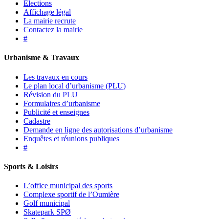
Élections
Affichage légal
La mairie recrute
Contactez la mairie
#
Urbanisme & Travaux
Les travaux en cours
Le plan local d’urbanisme (PLU)
Révision du PLU
Formulaires d’urbanisme
Publicité et enseignes
Cadastre
Demande en ligne des autorisations d’urbanisme
Enquêtes et réunions publiques
#
Sports & Loisirs
L’office municipal des sports
Complexe sportif de l’Oumière
Golf municipal
Skatepark SPØ