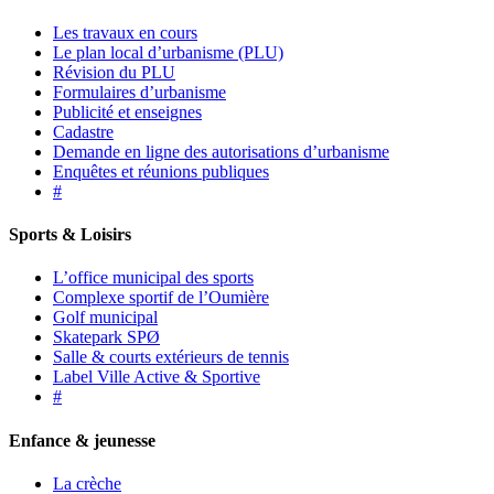
Les travaux en cours
Le plan local d’urbanisme (PLU)
Révision du PLU
Formulaires d’urbanisme
Publicité et enseignes
Cadastre
Demande en ligne des autorisations d’urbanisme
Enquêtes et réunions publiques
#
Sports & Loisirs
L’office municipal des sports
Complexe sportif de l’Oumière
Golf municipal
Skatepark SPØ
Salle & courts extérieurs de tennis
Label Ville Active & Sportive
#
Enfance & jeunesse
La crèche