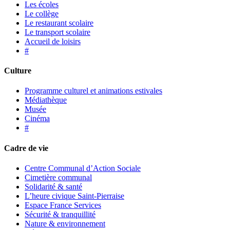
Les écoles
Le collège
Le restaurant scolaire
Le transport scolaire
Accueil de loisirs
#
Culture
Programme culturel et animations estivales
Médiathèque
Musée
Cinéma
#
Cadre de vie
Centre Communal d’Action Sociale
Cimetière communal
Solidarité & santé
L’heure civique Saint-Pierraise
Espace France Services
Sécurité & tranquillité
Nature & environnement