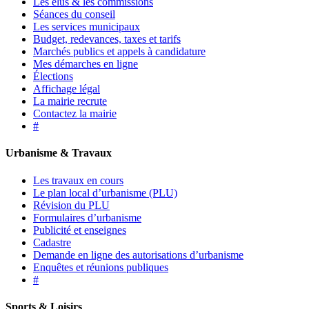
Les élus & les commissions
Séances du conseil
Les services municipaux
Budget, redevances, taxes et tarifs
Marchés publics et appels à candidature
Mes démarches en ligne
Élections
Affichage légal
La mairie recrute
Contactez la mairie
#
Urbanisme & Travaux
Les travaux en cours
Le plan local d’urbanisme (PLU)
Révision du PLU
Formulaires d’urbanisme
Publicité et enseignes
Cadastre
Demande en ligne des autorisations d’urbanisme
Enquêtes et réunions publiques
#
Sports & Loisirs