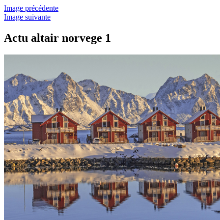
Image précédente
Image suivante
Actu altair norvege 1