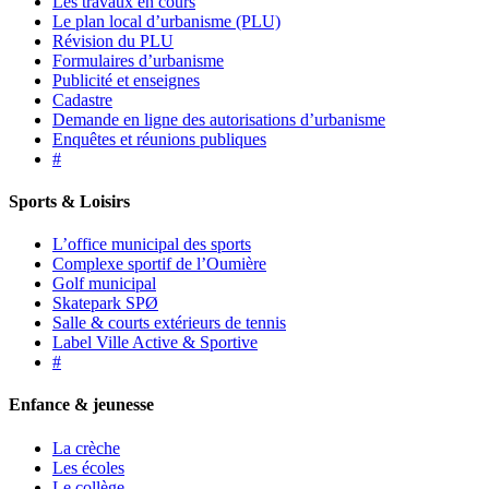
Les travaux en cours
Le plan local d’urbanisme (PLU)
Révision du PLU
Formulaires d’urbanisme
Publicité et enseignes
Cadastre
Demande en ligne des autorisations d’urbanisme
Enquêtes et réunions publiques
#
Sports & Loisirs
L’office municipal des sports
Complexe sportif de l’Oumière
Golf municipal
Skatepark SPØ
Salle & courts extérieurs de tennis
Label Ville Active & Sportive
#
Enfance & jeunesse
La crèche
Les écoles
Le collège