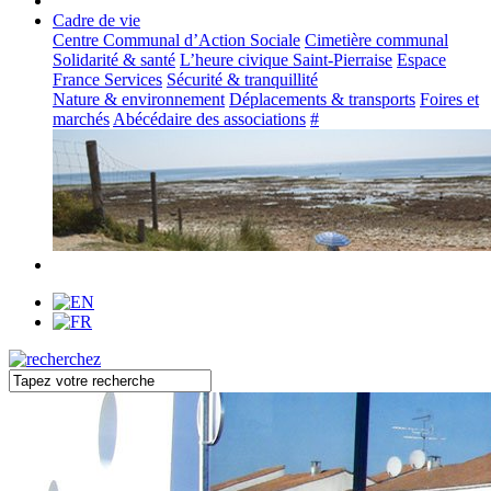
Cadre de vie
Centre Communal d’Action Sociale
Cimetière communal
Solidarité & santé
L’heure civique Saint-Pierraise
Espace
France Services
Sécurité & tranquillité
Nature & environnement
Déplacements & transports
Foires et
marchés
Abécédaire des associations
#