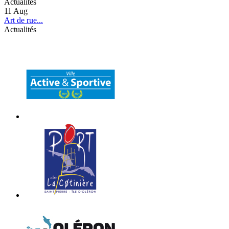
Actualités
11
Aug
Art de rue...
Actualités