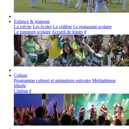
Enfance & jeunesse
La crèche
Les écoles
Le collège
Le restaurant scolaire
Le transport scolaire
Accueil de loisirs
#
Culture
Programme culturel et animations estivales
Médiathèque
Musée
Cinéma
#