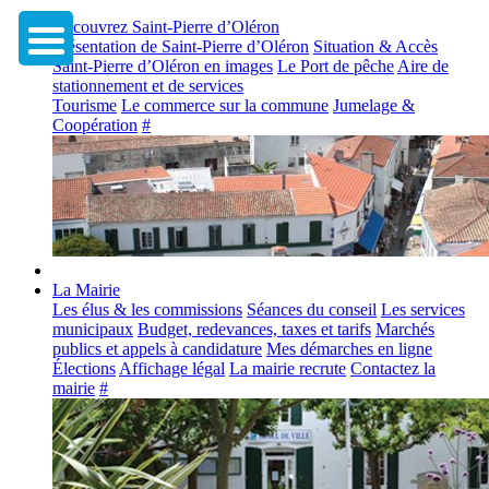
Découvrez Saint-Pierre d’Oléron
Présentation de Saint-Pierre d’Oléron
Situation & Accès
Saint-Pierre d’Oléron en images
Le Port de pêche
Aire de
stationnement et de services
Tourisme
Le commerce sur la commune
Jumelage &
Coopération
#
La Mairie
Les élus & les commissions
Séances du conseil
Les services
municipaux
Budget, redevances, taxes et tarifs
Marchés
publics et appels à candidature
Mes démarches en ligne
Élections
Affichage légal
La mairie recrute
Contactez la
mairie
#