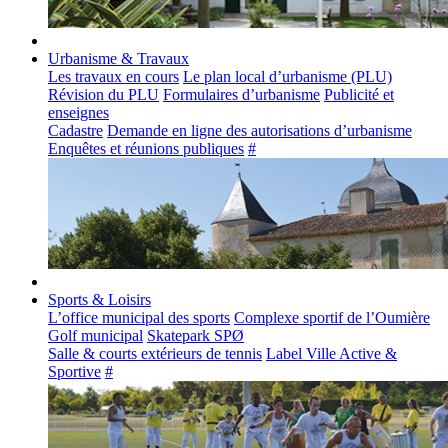
Urbanisme & Travaux
Les travaux en cours
Le plan local d’urbanisme (PLU)
Révision du PLU
Formulaires d’urbanisme
Publicité et
enseignes
Cadastre
Demande en ligne des autorisations d’urbanisme
Enquêtes et réunions publiques
#
Sports & Loisirs
L’office municipal des sports
Complexe sportif de l’Oumière
Golf municipal
Skatepark SPØ
Salle & courts extérieurs de tennis
Label Ville Active &
Sportive
#