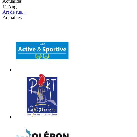
Actualités
11
Aug
Art de rue...
Actualités