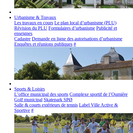
Urbanisme & Travaux
Les travaux en cours
Le plan local d’urbanisme (PLU)
Révision du PLU
Formulaires d’urbanisme
Publicité et
enseignes
Cadastre
Demande en ligne des autorisations d’urbanisme
Enquêtes et réunions publiques
#
Sports & Loisirs
L’office municipal des sports
Complexe sportif de l’Oumière
Golf municipal
Skatepark SPØ
Salle & courts extérieurs de tennis
Label Ville Active &
Sportive
#