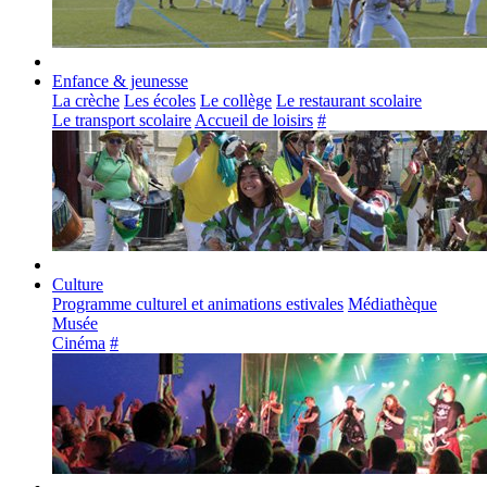
Enfance & jeunesse
La crèche
Les écoles
Le collège
Le restaurant scolaire
Le transport scolaire
Accueil de loisirs
#
Culture
Programme culturel et animations estivales
Médiathèque
Musée
Cinéma
#