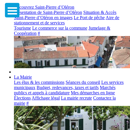
Découvrez Saint-Pierre d’Oléron
Présentation de Saint-Pierre d’Oléron
Situation & Accès
Saint-Pierre d’Oléron en images
Le Port de pêche
Aire de
stationnement et de services
Tourisme
Le commerce sur la commune
Jumelage &
Coopération
#
La Mairie
Les élus & les commissions
Séances du conseil
Les services
municipaux
Budget, redevances, taxes et tarifs
Marchés
publics et appels à candidature
Mes démarches en ligne
Élections
Affichage légal
La mairie recrute
Contactez la
mairie
#