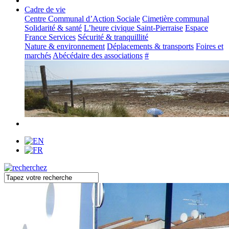
Cadre de vie
Centre Communal d’Action Sociale
Cimetière communal
Solidarité & santé
L’heure civique Saint-Pierraise
Espace
France Services
Sécurité & tranquillité
Nature & environnement
Déplacements & transports
Foires et
marchés
Abécédaire des associations
#