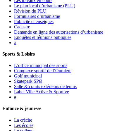
Les travaux en cours
Le plan local d’urbanisme (PLU)
Révision du PLU
Formulaires d’urbanisme
Publicité et enseignes
Cadastre
Demande en ligne des autorisations d’urbanisme
Enquêtes et réunions publiques
#
Sports & Loisirs
L’office municipal des sports
Complexe sportif de l’Oumière
Golf municipal
Skatepark SPØ
Salle & courts extérieurs de tennis
Label Ville Active & Sportive
#
Enfance & jeunesse
La crèche
Les écoles
Le collège