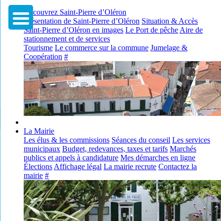
Découvrez Saint-Pierre d’Oléron
Présentation de Saint-Pierre d’Oléron
Situation & Accès
Saint-Pierre d’Oléron en images
Le Port de pêche
Aire de
stationnement et de services
Tourisme
Le commerce sur la commune
Jumelage &
Coopération
#
La Mairie
Les élus & les commissions
Séances du conseil
Les services
municipaux
Budget, redevances, taxes et tarifs
Marchés
publics et appels à candidature
Mes démarches en ligne
Élections
Affichage légal
La mairie recrute
Contactez la
mairie
#