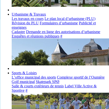
Urbanisme & Travaux
Les travaux en cours
Le plan local d’urbanisme (PLU)
Révision du PLU
Formulaires d’urbanisme
Publicité et
enseignes
Cadastre
Demande en ligne des autorisations d’urbanisme
Enquêtes et réunions publiques
#
Sports & Loisirs
L’office municipal des sports
Complexe sportif de l’Oumière
Golf municipal
Skatepark SPØ
Salle & courts extérieurs de tennis
Label Ville Active &
Sportive
#