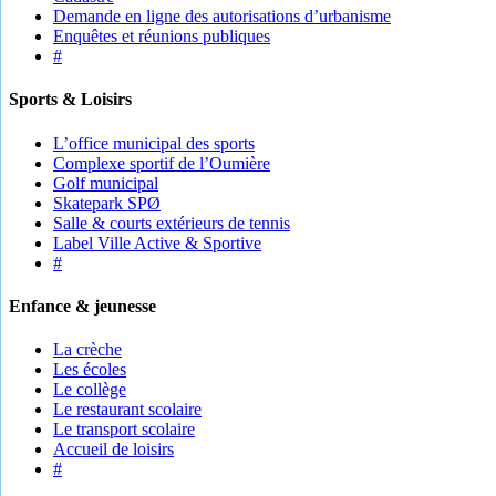
Demande en ligne des autorisations d’urbanisme
Enquêtes et réunions publiques
#
Sports & Loisirs
L’office municipal des sports
Complexe sportif de l’Oumière
Golf municipal
Skatepark SPØ
Salle & courts extérieurs de tennis
Label Ville Active & Sportive
#
Enfance & jeunesse
La crèche
Les écoles
Le collège
Le restaurant scolaire
Le transport scolaire
Accueil de loisirs
#