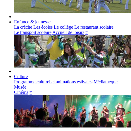
Enfance & jeunesse
La crèche
Les écoles
Le collège
Le restaurant scolaire
Le transport scolaire
Accueil de loisirs
#
Culture
Programme culturel et animations estivales
Médiathèque
Musée
Cinéma
#