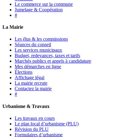
Le commerce sur la commune
Jumelage & Coopération
#
La Mairie
Les élus & les commissions
Séances du conseil
Les services municipaux
Budget, redevances, taxes et tarifs
Marchés publics et appels à candidature
Mes démarches en ligne
Élections
Affichage légal
La mairie recrute
Contactez la mairie
#
Urbanisme & Travaux
Les travaux en cours
Le plan local d’urbanisme (PLU)
Révision du PLU
Formulaires d’urbanisme