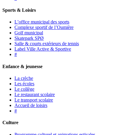
Sports & Loisirs
L’office municipal des sports
Complexe sportif de l’Oumière
Golf municipal
Skatepark SPØ
Salle & courts extérieurs de tennis
Label Ville Active & Sportive
#
Enfance & jeunesse
La crèche
Les écoles
Le collège
Le restaurant scolaire
Le transport scolaire
Accueil de loisirs
#
Culture
Programme culturel et animations estivales