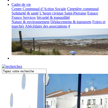
Cadre de vie
Centre Communal d’Action Sociale
Cimetière communal
Solidarité & santé
L’heure civique Saint-Pierraise
Espace
France Services
Sécurité & tranquillité
Nature & environnement
Déplacements & transports
Foires et
marchés
Abécédaire des associations
#