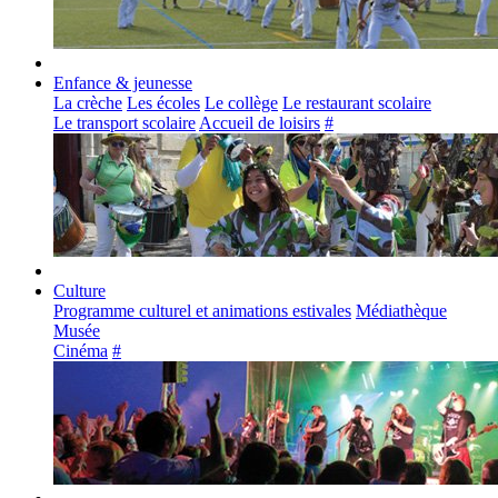
Enfance & jeunesse
La crèche
Les écoles
Le collège
Le restaurant scolaire
Le transport scolaire
Accueil de loisirs
#
Culture
Programme culturel et animations estivales
Médiathèque
Musée
Cinéma
#