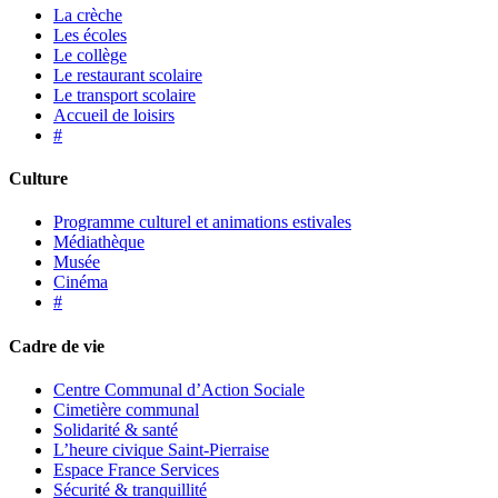
La crèche
Les écoles
Le collège
Le restaurant scolaire
Le transport scolaire
Accueil de loisirs
#
Culture
Programme culturel et animations estivales
Médiathèque
Musée
Cinéma
#
Cadre de vie
Centre Communal d’Action Sociale
Cimetière communal
Solidarité & santé
L’heure civique Saint-Pierraise
Espace France Services
Sécurité & tranquillité