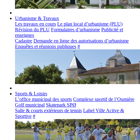
Urbanisme & Travaux
Les travaux en cours
Le plan local d’urbanisme (PLU)
Révision du PLU
Formulaires d’urbanisme
Publicité et
enseignes
Cadastre
Demande en ligne des autorisations d’urbanisme
Enquêtes et réunions publiques
#
Sports & Loisirs
L’office municipal des sports
Complexe sportif de l’Oumière
Golf municipal
Skatepark SPØ
Salle & courts extérieurs de tennis
Label Ville Active &
Sportive
#