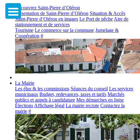
Découvrez Saint-Pierre d’Oléron
Présentation de Saint-Pierre d’Oléron
Situation & Accès
Saint-Pierre d’Oléron en images
Le Port de pêche
Aire de
stationnement et de services
Tourisme
Le commerce sur la commune
Jumelage &
Coopération
#
La Mairie
Les élus & les commissions
Séances du conseil
Les services
municipaux
Budget, redevances, taxes et tarifs
Marchés
publics et appels à candidature
Mes démarches en ligne
Élections
Affichage légal
La mairie recrute
Contactez la
mairie
#