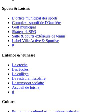
Sports & Loisirs
L’office municipal des sports
Complexe sportif de l’Oumière
Golf municipal
Skatepark SPØ
Salle & courts extérieurs de tennis
Label Ville Active & Sportive
#
Enfance & jeunesse
La crèche
Les écoles
Le collège
Le restaurant scolaire
Le transport scolaire
Accueil de loisirs
#
Culture
Programme culturel et animations estivales