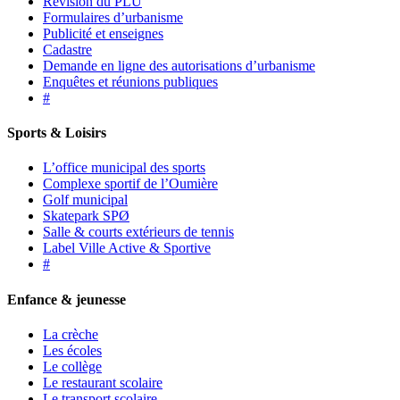
Révision du PLU
Formulaires d’urbanisme
Publicité et enseignes
Cadastre
Demande en ligne des autorisations d’urbanisme
Enquêtes et réunions publiques
#
Sports & Loisirs
L’office municipal des sports
Complexe sportif de l’Oumière
Golf municipal
Skatepark SPØ
Salle & courts extérieurs de tennis
Label Ville Active & Sportive
#
Enfance & jeunesse
La crèche
Les écoles
Le collège
Le restaurant scolaire
Le transport scolaire