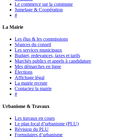
Le commerce sur la commune
Jumelage & Coopération
#
La Mairie
Les élus & les commissions
Séances du conseil
Les services municipaux
Budget, redevances, taxes et tarifs
Marchés publics et appels à candidature
Mes démarches en ligne
Élections
Affichage légal
La mairie recrute
Contactez la mairie
#
Urbanisme & Travaux
Les travaux en cours
Le plan local d’urbanisme (PLU)
Révision du PLU
Formulaires d’urbanisme