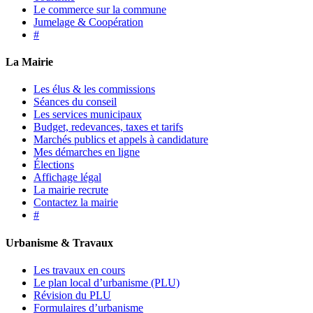
Le commerce sur la commune
Jumelage & Coopération
#
La Mairie
Les élus & les commissions
Séances du conseil
Les services municipaux
Budget, redevances, taxes et tarifs
Marchés publics et appels à candidature
Mes démarches en ligne
Élections
Affichage légal
La mairie recrute
Contactez la mairie
#
Urbanisme & Travaux
Les travaux en cours
Le plan local d’urbanisme (PLU)
Révision du PLU
Formulaires d’urbanisme