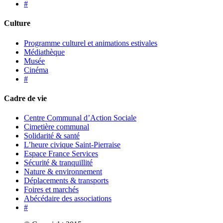
#
Culture
Programme culturel et animations estivales
Médiathèque
Musée
Cinéma
#
Cadre de vie
Centre Communal d’Action Sociale
Cimetière communal
Solidarité & santé
L’heure civique Saint-Pierraise
Espace France Services
Sécurité & tranquillité
Nature & environnement
Déplacements & transports
Foires et marchés
Abécédaire des associations
#