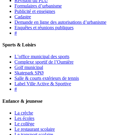
Révision du PLU
Formulaires d’urbanisme
Publicité et enseignes
Cadastre
Demande en ligne des autorisations d’urbanisme
Enquêtes et réunions publiques
#
Sports & Loisirs
L’office municipal des sports
Complexe sportif de l’Oumière
Golf municipal
Skatepark SPØ
Salle & courts extérieurs de tennis
Label Ville Active & Sportive
#
Enfance & jeunesse
La crèche
Les écoles
Le collège
Le restaurant scolaire
Le transport scolaire