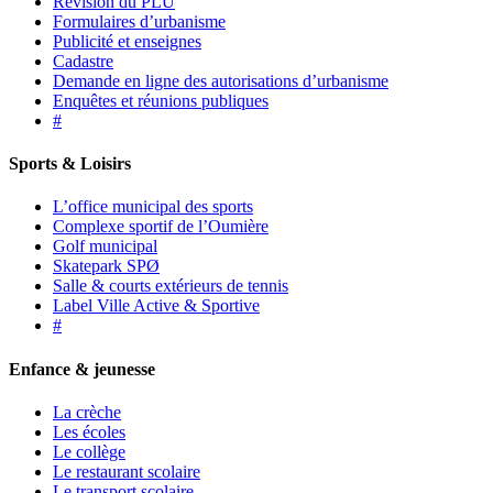
Révision du PLU
Formulaires d’urbanisme
Publicité et enseignes
Cadastre
Demande en ligne des autorisations d’urbanisme
Enquêtes et réunions publiques
#
Sports & Loisirs
L’office municipal des sports
Complexe sportif de l’Oumière
Golf municipal
Skatepark SPØ
Salle & courts extérieurs de tennis
Label Ville Active & Sportive
#
Enfance & jeunesse
La crèche
Les écoles
Le collège
Le restaurant scolaire
Le transport scolaire