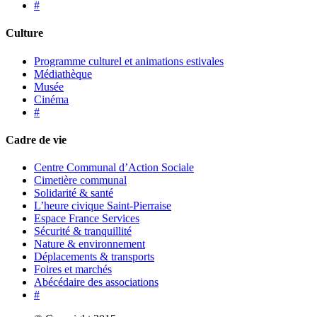
#
Culture
Programme culturel et animations estivales
Médiathèque
Musée
Cinéma
#
Cadre de vie
Centre Communal d’Action Sociale
Cimetière communal
Solidarité & santé
L’heure civique Saint-Pierraise
Espace France Services
Sécurité & tranquillité
Nature & environnement
Déplacements & transports
Foires et marchés
Abécédaire des associations
#