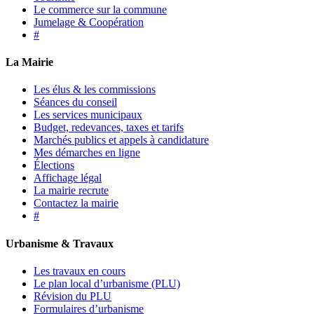
Le commerce sur la commune
Jumelage & Coopération
#
La Mairie
Les élus & les commissions
Séances du conseil
Les services municipaux
Budget, redevances, taxes et tarifs
Marchés publics et appels à candidature
Mes démarches en ligne
Élections
Affichage légal
La mairie recrute
Contactez la mairie
#
Urbanisme & Travaux
Les travaux en cours
Le plan local d’urbanisme (PLU)
Révision du PLU
Formulaires d’urbanisme