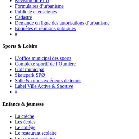
Révision du PLU
Formulaires d’urbanisme
Publicité et enseignes
Cadastre
Demande en ligne des autorisations d’urbanisme
Enquêtes et réunions publiques
#
Sports & Loisirs
L’office municipal des sports
Complexe sportif de l’Oumière
Golf municipal
Skatepark SPØ
Salle & courts extérieurs de tennis
Label Ville Active & Sportive
#
Enfance & jeunesse
La crèche
Les écoles
Le collège
Le restaurant scolaire
Le transport scolaire