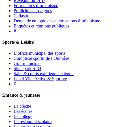
Révision du PLU
Formulaires d’urbanisme
Publicité et enseignes
Cadastre
Demande en ligne des autorisations d’urbanisme
Enquêtes et réunions publiques
#
Sports & Loisirs
L’office municipal des sports
Complexe sportif de l’Oumière
Golf municipal
Skatepark SPØ
Salle & courts extérieurs de tennis
Label Ville Active & Sportive
#
Enfance & jeunesse
La crèche
Les écoles
Le collège
Le restaurant scolaire
Le transport scolaire