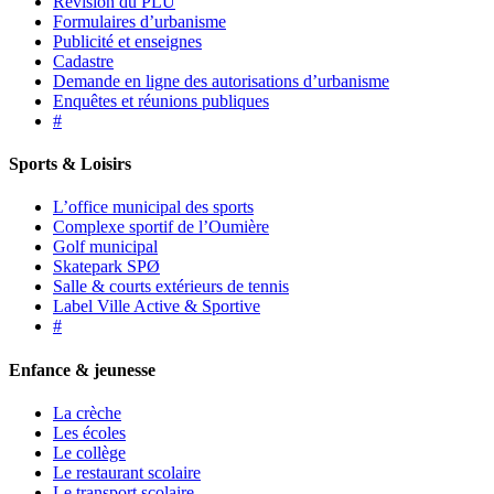
Révision du PLU
Formulaires d’urbanisme
Publicité et enseignes
Cadastre
Demande en ligne des autorisations d’urbanisme
Enquêtes et réunions publiques
#
Sports & Loisirs
L’office municipal des sports
Complexe sportif de l’Oumière
Golf municipal
Skatepark SPØ
Salle & courts extérieurs de tennis
Label Ville Active & Sportive
#
Enfance & jeunesse
La crèche
Les écoles
Le collège
Le restaurant scolaire
Le transport scolaire