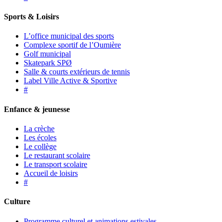
Sports & Loisirs
L’office municipal des sports
Complexe sportif de l’Oumière
Golf municipal
Skatepark SPØ
Salle & courts extérieurs de tennis
Label Ville Active & Sportive
#
Enfance & jeunesse
La crèche
Les écoles
Le collège
Le restaurant scolaire
Le transport scolaire
Accueil de loisirs
#
Culture
Programme culturel et animations estivales