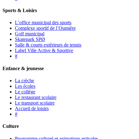
Sports & Loisirs
L’office municipal des sports
Complexe sportif de l’Oumière
Golf municipal
Skatepark SPØ
Salle & courts extérieurs de tennis
Label Ville Active & Sportive
#
Enfance & jeunesse
La crèche
Les écoles
Le collège
Le restaurant scolaire
Le transport scolaire
Accueil de loisirs
#
Culture
Programme culturel et animations estivales